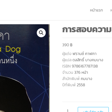
หน้าแรก
การสอบความข
390
฿
ผู้แต่ง
ฟรานซ์ คาฟคา
ผู้แปล
ดลสิทธิ์ บางคมบาง
ISBN
9786167787138
จำนวน
376 หน้า
สำนักพิมพ์
คมบาง
ปีที่พิมพ์
2558