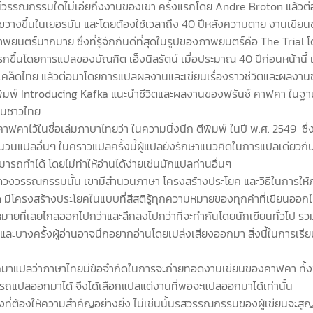
ลัมน์วรรณกรรมใดไม่เอ่ยถึงงานของเขา ครั้งแรกโดย Andre Broton แล้ว
วางขึ้นในเยอรมัน และโดยต้องใช้เวลาถึง 40 ปีหลังความตาย งานเขียนของ
นตร์มากมาย ซึ่งที่รู้จักกันดีที่สุดในรูปของภาพยนตร์คือ The Trial
งแรกขึ้นโดยการแปลของบัณฑิต เอ็งนิลรัตน์ เมื่อประมาณ 40 ปีก่อนหน้
์เคล็ดไทย แล้วต่อมาโดยการแปลผลงานและเขียนเรื่องราวชีวิตและผลงา
็ก ได้จัดพิมพ์ Introducing Kafka แนะนำชีวิตและผลงานของฟรันซ์ คาฟคา
อ่านชาวไทย
ฟคาไว้ในชื่อเล่มภาษาไทยว่า ในความนิ่งนึก ตีพิมพ์ ในปี พ.ศ. 2549 ซึ่งแ
ำนวนแปลอื่นๆ ในคราวแปลครั้งนี้ผู้แปลยังรักษาแนวคิดในการแปลเดียวกันก
มารถทำได้ โดยไม่ทำให้อ่านได้ง่ายเช่นนักแปลท่านอื่นๆ
ดวงวรรณกรรมนั้น เขามีสำนวนภาษา โครงสร้างประโยค และวิธีในการให
ด มีโครงสร้างประโยคในแบบที่สีสติรู้ทุกความหมายของทุกคำที่เขียนออกไป แม้ท
ามหมายที่เลยไกลออกไปกว่าและลึกลงไปกว่าที่จะทำกันโดยนักเขียนทั่วไป ร
 และบางครั้งผู้อ่านอาจนึกอยากอ่านโดยเปล่งเสียงออกมา สิ่งนี้ในการเ
ลือกมาแปลว่าภาษาไทยมีข้อจำกัดในการจะถ่ายทอดงานเขียนของคาฟคา ทั้งช
รถแปลออกมาได้ จึงได้เลือกแปลแต่งานที่พอจะแปลออกมาได้เท่านั้น
ต้องให้ความสำคัญอย่างยิ่ง ไม่เช่นนั้นรสวรรณกรรมของผู้เขียนจะสูญเส