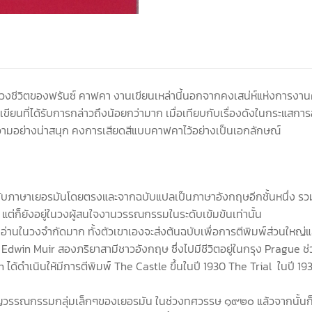
วงชีวิตของฟรันซ์ คาฟคา งานเขียนเหล่านี้นอกจากคงเสน่ห์แห่งการงานคา
านเขียนที่ได้รับการกล่าวถึงน้อยกว่ามาก เมื่อเทียบกับเรื่องดังในกระแสกา
ีความอย่างน่าสนุก คงการเสียดสีแบบคาฟคาไว้อย่างเป็นเอกลักษณ์
บับภาษาเยอรมันโดยตรงและจากฉบับแปลเป็นภาษาอังกฤษอีกชั้นหนึ่ง รวมท
แต่ก็ยังอยู่ในวงผู้สนใจงานวรรณกรรมในระดับเข้มข้นเท่านั้น
กอ่านในวงจำกัดมาก ทั้งตัวเขาเองจะส่งต้นฉบับเพื่อการตีพิมพ์ส่วนใหญ่แล
ละ Edwin Muir สองภริยาสามีชาวอังกฤษ ซึ่งไปมีชีวิตอยู่ในกรุง Prague ช
ได้ดำเนินให้มีการตีพิมพ์ The Castle ขึ้นในปี 1930 The Trial ในปี 193
าญวรรณกรรมกลุ่มเล็กๆของเยอรมัน ในช่วงทศวรรษ ๑๙๒๐ แล้วจากนั้นก็ได้