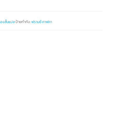
รื่องสั้นแปล
ป้ายกำกับ:
ฟรานซ์ คาฟคา