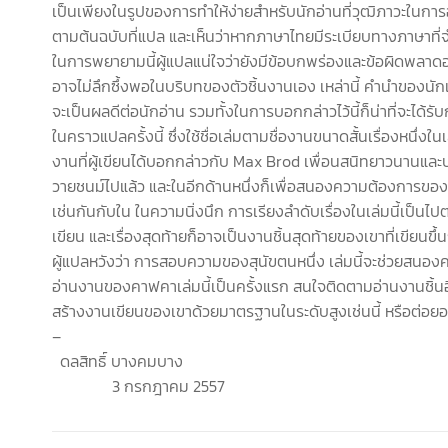
เป็นเพียงในรูปของการทำให้ง่ายสำหรับนักอ่านที่วุฒิภาวะในการ
ตามต้นฉบับที่แปล และเห็นว่าหากภาษาไทยมีระเบียบทางภาษาที่จำก
ในการพยายามนี้ผู้แปลแน่ใจว่ายังมีข้อบกพร่องและข้อผิดพลาดอย
อาจไม่ลึกซึ้งพอในบริบทของตัวชิ้นงานเอง เหล่านี้ คำนำของนักแป
จะเป็นผลดีต่อนักอ่าน รวมทั้งในการบอกกล่าวไว้นี้ก็น่าที่จะได้
ในคราวแปลครั้งนี้ ซึ่งใช้ชื่อเล่มตามชื่องานขนาดสั้นเรื่องหนึ
งานที่ผู้เขียนได้บอกกล่าวกับ Max Brod เพื่อนสนิทยาวนานและ
วายชนม์ไปแล้ว และในอีกด้านหนึ่งก็เพื่อสนองความต้องการของนัก
เช่นกันกับใน ในความนิ่งนึก การเรียงลำดับเรื่องในเล่มนี้เป็น
เขียน และเรื่องสุดท้ายก็อาจเป็นงานชิ้นสุดท้ายของเขาที่เขียนขึ้น
ผู้แปลหวังว่า การสอบความของสุนัขตนหนึ่ง เล่มนี้จะช่วยสนองควา
อ่านงานของคาฟคาเล่มนี้เป็นครั้งแรก สนใจติดตามอ่านงานชิ้นอ
สร้างงานเขียนของเขาด้วยมาตรฐานในระดับสูงเช่นนี้ หรือต่อยอด
–
ดลสิทธิ์ บางคมบาง
3 กรกฎาคม 2557