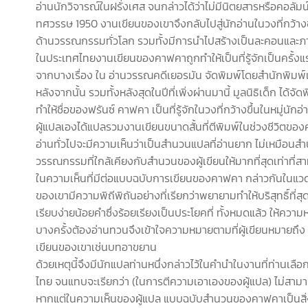
อ่านนักวิจารณ์ในฝรั่งเศส จนกล่าวได้ว่าไม่มีนิตยสารหรือคอ
ทศวรรษ 1950 งานเขียนของเขาจึงกลับไปสู่นักอ่านในวงที่กว้างข
ด้านวรรณกรรมทั่วโลก รวมทั้งมีการนำไปสร้างเป็นละคอนและภาพย
ในประเทศไทยงานเขียนของคาฟคาถูกทำให้เป็นที่รู้จักเป็นครั้
จากบางเรื่อง ใน อ่านวรรณคดีเยอรมัน จัดพิมพ์โดยสำนักพิมพ
หลังจากนั้น รวมทั้งหลังสุดในปีที่เพิ่งผ่านมานี้ มูลนิธิเด
ทำให้ชื่อของฟรันซ์ คาฟคา เป็นที่รู้จักในวงที่กว้างขึ้นในหมู่นัก
ผู้แปลเองได้แปลรวมงานเขียนขนาดสั้นที่ตีพิมพ์ในช่วงชีวิตของคา
อ่านทั่วไปจะมีความเห็นว่าเป็นสำนวนแปลที่อ่านยาก ไม่เหมือนส
วรรณกรรมที่ใกล้เคียงกับสำนวนของผู้เขียนให้มากที่สุดเท่าที่สา
ในความเห็นที่มีต่อแบบฉบับการเขียนของคาฟคา กล่าวกันในแว
ของเขามีความพิถีพิถันอย่างที่เรียกว่าพยายามทำให้บริสุทธิ์ที่สุ
เรียบง่ายน้อยคำซึ่งร้อยเรียงเป็นประโยคที่ ทั้งหมดแล้ว ให้คว
บางครั้งต้องอ่านทวนจึงเข้าใจความหมายตามที่ผู้เขียนหมายถึง
เขียนของเขาเช่นบทอาขยาน
ด้วยเหตุนี้จึงมีนักแปลท่านหนึ่งกล่าวไว้ในคำนำในงานที่ท่านเ
ไทย จนแทบจะเรียกว่า (ในการตีความเอาเองของผู้แปล) ไม่สามา
หากแต่ในความเห็นของผู้แปล แบบฉบับสำนวนของคาฟคาเป็นสิ่งที่