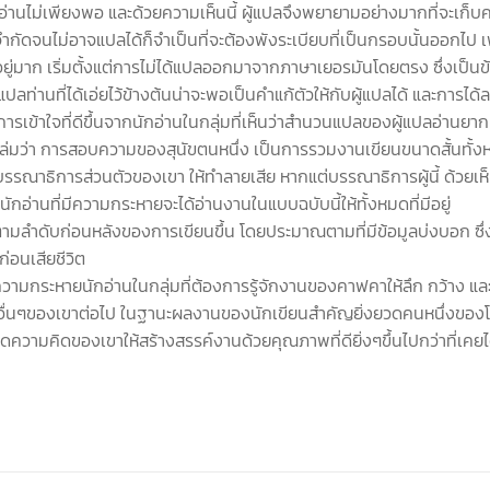
อ่านไม่เพียงพอ และด้วยความเห็นนี้ ผู้แปลจึงพยายามอย่างมากที่จะเก็บ
ัดจนไม่อาจแปลได้ก็จำเป็นที่จะต้องพังระเบียบที่เป็นกรอบนั้นออกไป เพื
ู่มาก เริ่มตั้งแต่การไม่ได้แปลออกมาจากภาษาเยอรมันโดยตรง ซึ่งเป็นข้
ลท่านที่ได้เอ่ยไว้ข้างต้นน่าจะพอเป็นคำแก้ตัวให้กับผู้แปลได้ และการได้
รับการเข้าใจที่ดีขึ้นจากนักอ่านในกลุ่มที่เห็นว่าสำนวนแปลของผู้แปลอ่า
่งในเล่มว่า การสอบความของสุนัขตนหนึ่ง เป็นการรวมงานเขียนขนาดสั้นทั้ง
บรรณาธิการส่วนตัวของเขา ให้ทำลายเสีย หากแต่บรรณาธิการผู้นี้ ด้วยเห
อ่านที่มีความกระหายจะได้อ่านงานในแบบฉบับนี้ให้ทั้งหมดที่มีอยู่
ไปตามลำดับก่อนหลังของการเขียนขึ้น โดยประมาณตามที่มีข้อมูลบ่งบอก ซึ่
ก่อนเสียชีวิต
มกระหายนักอ่านในกลุ่มที่ต้องการรู้จักงานของคาฟคาให้ลึก กว้าง และทั่วถ้
ื่นๆของเขาต่อไป ในฐานะผลงานของนักเขียนสำคัญยิ่งยวดคนหนึ่งของโลก 
ความคิดของเขาให้สร้างสรรค์งานด้วยคุณภาพที่ดียิ่งๆขึ้นไปกว่าที่เคย