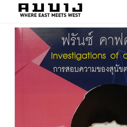
สำนัก
Where
east
พิมพ์
meets
คมบาง
west