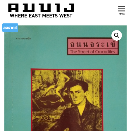
สำนัก
Where
Menu
east
พิมพ์
meets
ลดราคา!
คมบาง
west