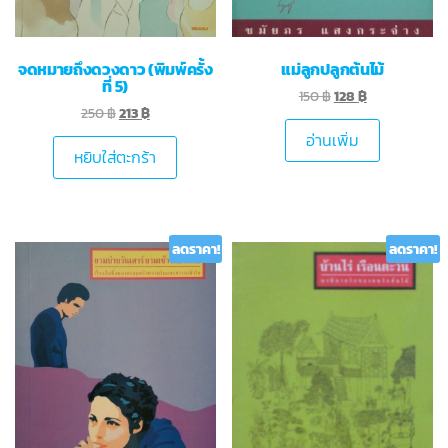
จดหมายถึงดวงดาว (พิมพ์ครั้ง
แม่ลูกปลูกต้นไม้
ที่ 5)
150
฿
128
฿
250
฿
213
฿
อ่านเพิ่ม
หยิบใส่ตะกร้า
ลดราคา!
ลดราคา!