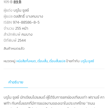
105
฿
89
฿
ผู้แต่ง
บรูโน ชูลซ์
ผู้แปล
ดลสิทธิ์ บางคมบาง
ISBN
974-88586-8-5
จำนวน
255 หน้า
สำนักพิมพ์
คมบาง
ปีที่พิมพ์
2544
สินค้าหมดแล้ว
หมวดหมู่:
หนังสือทั้งหมด
,
เรื่องสั้น
,
เรื่องสั้นแปล
ป้ายกำกับ:
บรูโน ชูลซ์
คำอธิบาย
บรูโน ชูลซ์ นักเขียนโปแลนด์ ผู้ได้รับการยกย่องเทียบเท่า ฟรานซ์ คา
ฟก้า กับครั้งแรกที่มีการแปลงานของเขาในประเทศไทย “ถนน