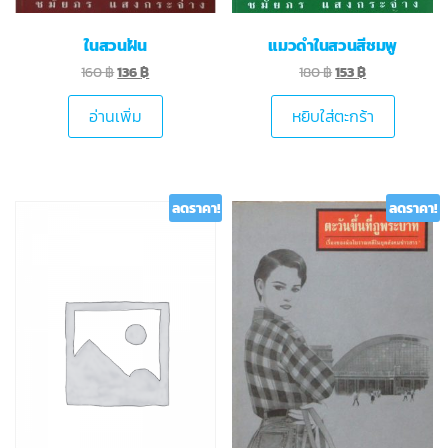
ในสวนฝัน
แมวดำในสวนสีชมพู
160
฿
136
฿
180
฿
153
฿
อ่านเพิ่ม
หยิบใส่ตะกร้า
ลดราคา!
ลดราคา!