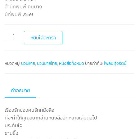
สำนักพิมพ์
คมบาง
ปีที่พิมพ์
2559
หยิบใส่ตะกร้า
หมวดหมู่:
นวนิยาย
,
นวนิยายไทย
,
หนังสือทั้งหมด
ป้ายกำกับ:
ไพลิน รุ้งรัตน์
คำอธิบาย
เรื่องรักของคนรักหนังสือ
ที่จะทำให้คุณอยากอ่านหนังสืออีกหลายเล่มต่อไป
ประทับใจ
ซาบซึ้ง