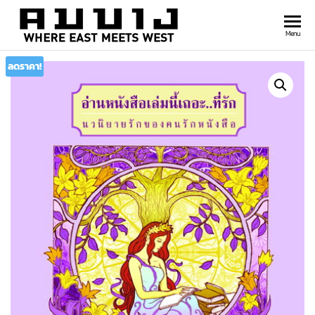
สำนัก
Where
Menu
east
พิมพ์
meets
ลดราคา!
คมบาง
west