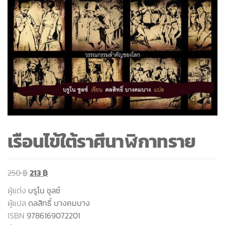
เรือนไข้ใต้ราศีนาฬิกาทราย
250
฿
213
฿
ผู้แต่ง
บรูโน ชูลซ์
ผู้แปล
ดลสิทธิ์ บางคมบาง
ISBN
9786169072201