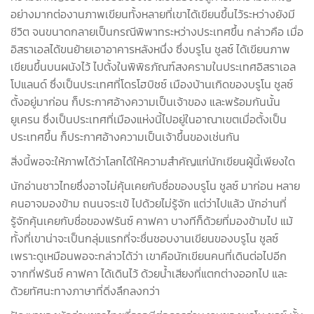
อย่างมากต่องานภาพเขียนทั้งหลายที่เขาได้เขียนขึ้นไว้ระหว่างยังมี
ชีวิต จนขนาดกลายเป็นกรณีพิพาทระหว่างประเทศขึ้น กล่าวคือ เมื่อ
อิสราเอลได้ขนย้ายเอาอาคารหลังหนึ่ง ซึ่งบรูโน ชูลซ์ ได้เขียนภาพ
เขียนขึ้นบนผนังไว้ ไปตั้งในพิพิธภัณฑ์สงครามในประเทศอิสราเอล
โปแลนด์ ซึ่งเป็นประเทศที่โดรโฮบิชซ์ เมืองบ้านเกิดของบรูโน ชูลซ์
ตั้งอยู่มาก่อน ก็ประกาศอ้างความเป็นเจ้าของ และพร้อมกันนั้น
ยูเครน ซึ่งเป็นประเทศที่เมืองแห่งนี้ไปอยู่ในอาณาเขตเมื่อตั้งเป็น
ประเทศขึ้น ก็ประกาศอ้างความเป็นเจ้าขึ้นของเช่นกัน
สิ่งนี้พอจะให้ภาพได้ว่าโลกได้ให้ความสำคัญแก่นักเขียนผู้นี้เพียงใด
นักอ่านชาวไทยซึ่งอาจไม่คุ้นเคยกับชื่อของบรูโน ชูลซ์ มาก่อน หลาย
คนอาจมองข้าม ถนนจระเข้ ไปด้วยไม่รู้จัก แต่ว่าไปแล้ว นักอ่านที่
รู้จักคุ้นเคยกับชื่อของฟรันซ์ คาฟคา บางทีก็ด้วยที่มองข้ามไป แม้
ทั้งที่เขาน่าจะเป็นกลุ่มแรกที่จะชื่นชอบงานเขียนของบรูโน ชูลซ์
เพราะดูเหมือนพอจะกล่าวได้ว่า เขาคือนักเขียนคนที่เดินต่อไปอีก
จากที่ฟรันซ์ คาฟคา ได้เดินไว้ ด้วยน้ำเสียงที่แตกต่างออกไป และ
ด้วยทัศนะทางภาษาที่ดิ่งลึกลงกว่า