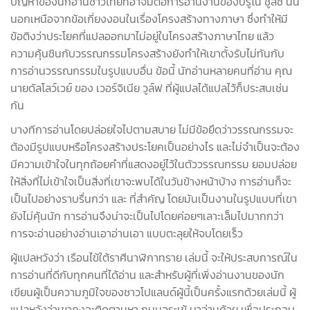
ปัญหาของนักอ่านชาวไทยที่อาจมีต่อการอ่านงานของบรูโน ชูลซ์ นั้น
นอกเหนือจากข้อเกี่ยงงอนในเรื่องโครงสร้างทางภาษา ซึ่งทำให้มี
ข้อติงว่าประโยคที่แปลออกมาไม่อยู่ในโครงสร้างภาษาไทย แล้ว
ความคุ้นชินกับวรรณกรรมโครงสร้างยังทำให้เขาตั้งรับไม่ทันกับ
การอ่านวรรณกรรมในรูปแบบอื่น ข้อนี้ นักอ่านหลายคนที่อ่าน คุณ
นายดัลโลว์เวย์ ของ เวอร์จิเนีย วูล์ฟ ที่ผู้แปลได้แปลไว้ก็ประสบเช่น
กัน
บางทีการอ่านโดยปล่อยใจไปตามสบาย ไม่มีข้อยึดว่าวรรณกรรมจะ
ต้องมีรูปแบบหรือโครงสร้างประโยคเป็นอย่างไร และไม่จำเป็นจะต้อง
มีความเข้าใจในทุกถ้อยคำที่แสดงอยู่ไว้ในตัววรรณกรรม ยอมปล่อย
ให้สิ่งที่ไม่เข้าใจเป็นสิ่งที่เขาจะพบได้ในวันข้างหน้าบ้าง การอ่านก็จะ
เป็นไปอย่างราบรื่นกว่า และ ที่สำคัญ โดยมันเป็นงานในรูปแบบที่เขา
ยังไม่คุ้นนัก การอ่านจึงน่าจะเป็นไปโดยค่อยๆเลาะเล็มไปมากกว่า
การจะอ่านอย่างอ่านเอาอ่านเอา แบบตะลุยให้จบโดยเร็ว
ผู้แปลหวังว่า เรือนไข้ใต้ราศีนาฬิกาทราย เล่มนี้ จะให้ประสบการณ์ใน
การอ่านที่ดีกับทุกคนที่ได้อ่าน และสำหรับผู้ที่เพิ่งอ่านงานของนัก
เขียนผู้เป็นความภูมิใจของชาวโปแลนด์ผู้นี้เป็นครั้งแรกด้วยเล่มนี้ ผู้
แปลหวังว่าเขาคงจะติดตามหา ถนนจระเข้ มาอ่านด้วย เพื่อประกอบ