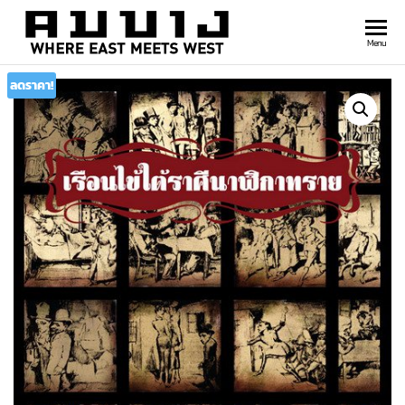
สำนัก
Where
Menu
east
พิมพ์
meets
ลดราคา!
คมบาง
west