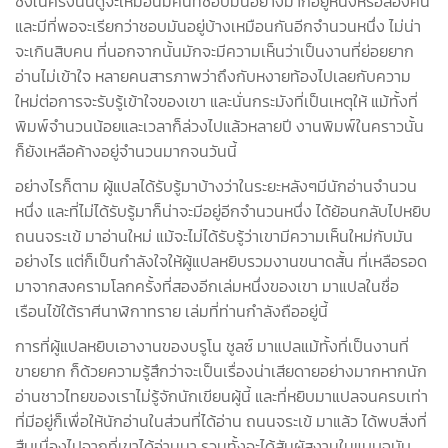
ซึ่งในครั้งนั้นดูจะเหมือนมีคนที่ชอบมันอย่างมากอยู่หนึ่งหรือสองคน
และมีที่พอจะเรียกว่าชอบมันอยู่บ้างเหมือนกันอีกจำนวนหนึ่ง ไม่น่า
จะเกินสิบคน ที่นอกจากนั้นมักจะมีความเห็นว่าเป็นงานที่ย่อยยาก
อ่านไม่เข้าใจ หลายคนสารภาพว่าถึงกับหงายท้องไปเลยกับความ
ใหม่ต่อการจะรับรู้เข้าใจของเขา และนั่นกระมังที่เป็นเหตุให้ แม้ทั้งที่
พิมพ์จำนวนน้อยและเวลาก็ล่วงไปแล้วหลายปี งานพิมพ์ในคราวนั้น
ก็ยังเหลือค้างอยู่จำนวนมากจนวันนี้
อย่างไรก็ตาม ผู้แปลได้รับรู้มาบ้างว่าในระยะหลังๆมีนักอ่านจำนวน
หนึ่ง และที่ไม่ได้รับรู้มาก็น่าจะมีอยู่อีกจำนวนหนึ่ง ได้ย้อนกลับไปหยิบ
ถนนจระเข้ มาอ่านใหม่ แม้จะไม่ได้รับรู้ว่าเขามีความเห็นใหม่กับมัน
อย่างไร แต่ก็เป็นกำลังใจให้ผู้แปลหยิบรวมงานขนาดสั้น ที่เหลือรอด
มาจากสงครามโลกครั้งที่สองอีกเล่มหนึ่งของเขา มาแปลในชื่อ
เรือนไข้ใต้ราศีนาฬิกาทราย เล่มที่ท่านกำลังถืออยู่นี้
การที่ผู้แปลหยิบเอางานของบรูโน ชูลซ์ มาแปลแม้ทั้งที่เป็นงานที่
ขายยาก ก็ด้วยความรู้สึกว่าจะเป็นเรื่องน่าเสียดายอย่างมากหากนัก
อ่านชาวไทยของเราไม่รู้จักนักเขียนผู้นี้ และที่หยิบมาแปลจนครบเท่า
ที่มีอยู่ก็เพื่อให้นักอ่านในส่วนที่ได้อ่าน ถนนจระเข้ มาแล้ว ได้พบสิ่งที่
สืบเนื่องไปจากที่เขาได้อ่านมา รวมทั้งจะได้สัมผัสงานในแบบฉบับ