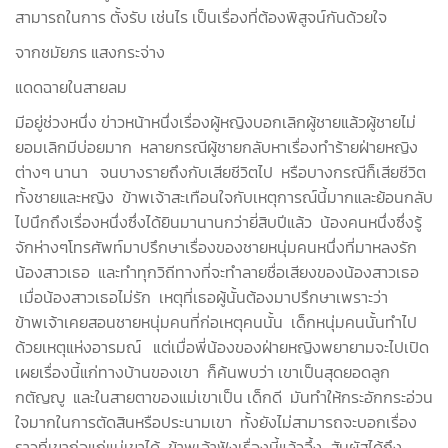
สามารถในการ ตั้งรับ เช่นไร เป็นเรื่องที่ต้องพิสูจน์กันด้วยใจ
จากชมัยภร แสงกระจ่าง
แดดฉายในสายลม
มีอยู่ช่วงหนึ่ง ข่าวหน้าหนึ่งเรื่องผู้หญิงบอกเลิกผู้ชายแล้วผู้ชายไม่
ยอมเลิกมีบ่อยมาก หลายกรณีผู้ชายกลับหาเรื่องทำร้ายฝ่ายหญิง
ต่างๆ นานา จนบางรายถึงกับเสียชีวิตไป หรือบางกรณีก็เสียชีวิต
ทั้งชายและหญิง ข้าพเจ้าสะเทือนใจกับเหตุการณ์นี้มากและย้อนกลับ
ไปนึกถึงเรื่องหนึ่งซึ่งได้ยินมานานกว่ายี่สิบปีแล้ว น้องคนหนึ่งซึ่งรู้
จักห่างๆโทรศัพท์มาปรึกษาเรื่องของชายหนุ่มคนหนึ่งที่มาหลงรัก
น้องสาวเธอ และทำทุกวิถีทางที่จะทำลายชื่อเสียงของน้องสาวเธอ
เมื่อน้องสาวเธอไม่รัก เหตุที่เธอผู้นั้นต้องมาปรึกษาเพราะว่า
ข้าพเจ้าเคยสอนชายหนุ่มคนที่ก่อเหตุคนนั้น เด็กหนุ่มคนนั้นทำไป
ด้วยเหตุแห่งอารมณ์ แต่เมื่อพี่น้องของฝ่ายหญิงพยายามจะไปเปิด
เผยเรื่องนี้แก่ทางบ้านของเขา ก็ค้นพบว่า เขาเป็นสุดยอดลูก
กตัญญู และในสายตาของแม่เขาเป็น เด็กดี มันทำให้กระอักกระอ่วน
ใจมากในการตัดสินหรือประนามเขา ทั้งยังไม่สามารถจะบอกเรื่อง
ราวที่เขาก่อแก่แม่เขาได้ ข้าพเจ้าฟังเรื่องนี้แล้วอึ้ง สัมผัสได้ถึง