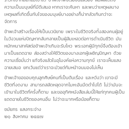
ความเป็นมนุษย์ที่มีดีเสมอ หากเราจะค้นหา และพบว่าเหตุผลบาง
เหตุผลที่เกิดขึ้นกับใจของมนุษย์บางอย่างก็น่ากลัวเกินกว่าจะ
จัดการ
ข้าพเจ้าสร้างเรื่องให้เป็นนวนิยาย เพราะในชีวิตจริงทั้งสองคนผู้อยู่
ในวังวนแห่งปัญหากลับกลายเป็นผู้ล้มเหลวต่อการดำเนินชีวิต มัน
หนักหนาสาหัสต่อข้าพเจ้าเกินจะรับไหว พระเอกผู้มีทุกข์จึงต้องเข้า
มาเป็นแดดฉาย ส่องสว่างให้ชีวิตของนางเอกผู้เผชิญปัญหา ด้วย
ความเชื่อมั่นว่า แท้จริงแล้วในอุโมงค์แห่งความทุกข์ เราจะเห็นแสง
ฉายเสมอ ยกเว้นแต่ว่าเราจะมัวแต่ก้มหน้าจนมองไม่เห็น
ข้าพเจ้าขอขอบคุณลูกศิษย์คนที่เป็นต้นเรื่อง และหวังว่า เขาจะมี
ชีวิตที่งดงาม สามารถสลัดหลุดจากโมหะอันมืดดำไปได้ ไม่ว่ามันจะ
เข้ามาในชีวิตกี่ครั้งก็ตาม และขออุทิศหนังสือเล่มนี้ให้แก่ทุกคนผู้เป็น
แดดฉายในชีวิตของคนอื่น ไม่ว่าจะมากหรือน้อยก็ตาม
ชมัยภร แสงกระจ่าง
๒๑ สิงหาคม ๒๕๕๗