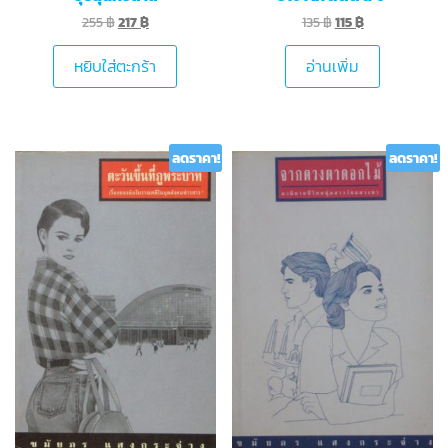
255
฿
217
฿
135
฿
115
฿
หยิบใส่ตะกร้า
อ่านเพิ่ม
ลดราคา!
ลดราคา!