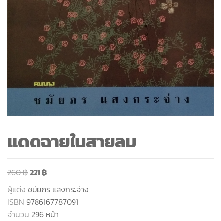
แดดฉายในสายลม
260
฿
221
฿
ผู้แต่ง
ชมัยภร แสงกระจ่าง
ISBN
9786167787091
จำนวน
296 หน้า