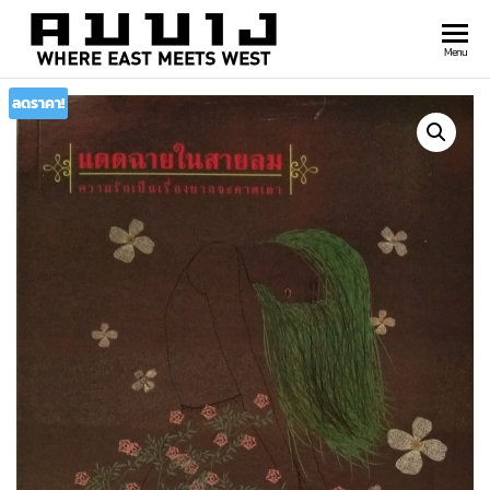
สำนัก
Where
Menu
east
พิมพ์
meets
ลดราคา!
คมบาง
west