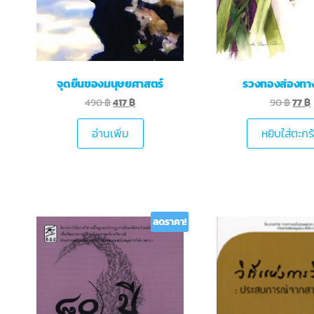
จุดยืนของมนุษยศาสตร์
รวงทองส่องทาง
490
฿
417
฿
90
฿
77
฿
อ่านเพิ่ม
หยิบใส่ตะกร
ลดราคา!