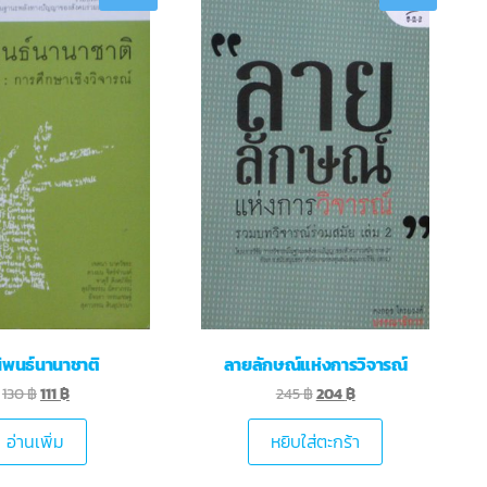
นิพนธ์นานาชาติ
ลายลักษณ์แห่งการวิจารณ์
130
฿
111
฿
245
฿
204
฿
อ่านเพิ่ม
หยิบใส่ตะกร้า