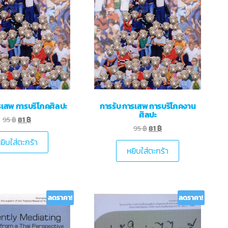
รเสพ การบริโภคศิลปะ
การรับ การเสพ การบริโภคงาน
ศิลปะ
95
฿
81
฿
95
฿
81
฿
ยิบใส่ตะกร้า
หยิบใส่ตะกร้า
ลดราคา!
ลดราคา!