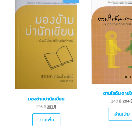
ตามใจฉัน ตามใ
มองข้ามบ่านักเขียน
240
฿
204
295
฿
251
฿
อ่านเพิ่ม
อ่านเพิ่ม