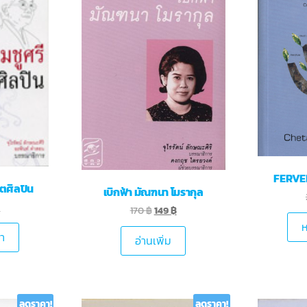
FERVE
คีตศิลปิน
เบิกฟ้า มัณฑนา โมรากุล
฿
170
฿
149
฿
ห
้า
อ่านเพิ่ม
ลดราคา!
ลดราคา!