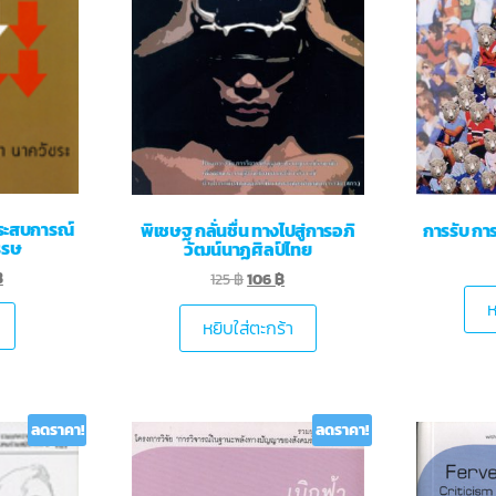
ประสบการณ์
พิเชษฐ กลั่นชื่น ทางไปสู่การอภิ
การรับ กา
รรษ
วัฒน์นาฏศิลป์ไทย
฿
125
฿
106
฿
ห
หยิบใส่ตะกร้า
ลดราคา!
ลดราคา!