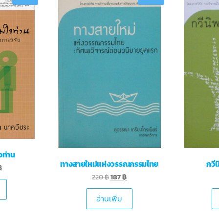
จท่าน
ทางสายใหม่แห่งวรรณกรรมไทย
กวี
฿
220
฿
187
฿
อ่านเพิ่ม