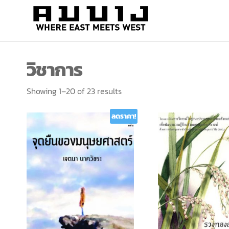
สำนัก
Where
east
พิมพ์
meets
คมบาง
west
วิชาการ
Showing 1–20 of 23 results
ลดราคา!