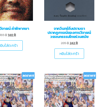
รวิจารณ์ คำพิพากษา
จากวินทร์ถึงปราบดา
ปรากฏการณ์ของการวิจารณ์
165
฿
140
฿
วรรณกรรรมไทยร่วมสมัย
285
฿
242
฿
ยิบใส่ตะกร้า
หยิบใส่ตะกร้า
ลดราคา!
ลดราคา!