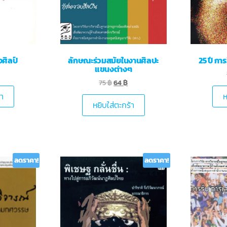
ศิลป์
ลักษณะร่วมสมัยในงานศิลปะ
25 ปี กา
แขนงต่างๆ
75
฿
64
฿
้า
ห
หยิบใส่ตะกร้า
ลดราคา!
ลดราคา!