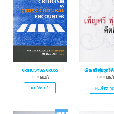
CRITICISM AS CROSS
เพ็ญศรี พุ่มชูศรี 
165
฿
140
฿
160
฿
136
หยิบใส่ตะกร้า
หยิบใส่ตะกร
ลดราคา!