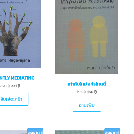
NTLY MEDIATING
เก่ากับใหม่ อะไรไหนดี
260
฿
221
฿
195
฿
166
฿
ยิบใส่ตะกร้า
อ่านเพิ่ม
ลดราคา!
ลดราคา!