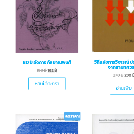
วิถีแห่งการวิจารณ์ 
80 ปี อังคาร กัลยาณพงศ์
จากสามทศว
190
฿
162
฿
270
฿
230
หยิบใส่ตะกร้า
อ่านเพิ่ม
ลดราคา!