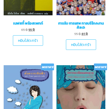
เนฟสกี้ พร้อสเพกท์
การรับ การเสพ การบริโภคงาน
ศิลปะ
65
฿
55
฿
95
฿
81
฿
หยิบใส่ตะกร้า
หยิบใส่ตะกร้า
ลดราคา!
ลดราคา!