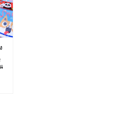
ง
ร
ัน