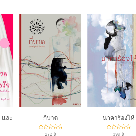
 และ
กี่บาด
นาคาร้องไห้
ใ
ใ
272
฿
399
฿