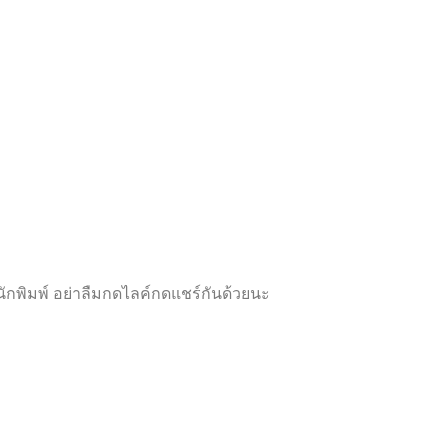
ห้
ห้
ค
ค
ะ
ะ
แ
แ
น
น
น
น
0
0
ตั้
ตั้
ง
ง
แ
แ
ต่
ต่
1
1
-
-
5
5
ค
ค
ะ
ะ
แ
แ
น
น
น
น
กพิมพ์ อย่าลืมกดไลค์กดแชร์กันด้วยนะ
Proudly powered by
WordPress
|
Theme:
Futurio