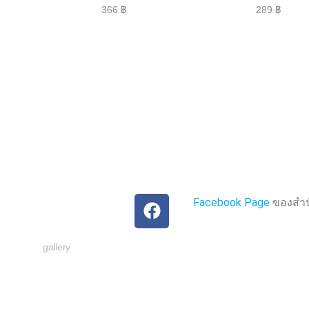
ใ
ใ
366
฿
289
฿
ห้
ห้
ค
ค
ะ
ะ
แ
แ
น
น
น
น
0
0
ตั้
ตั้
ง
ง
แ
แ
ต่
ต่
1
1
-
-
5
5
ค
ค
ะ
ะ
แ
แ
น
น
น
น
Facebook Page
ของสำนั
gallery