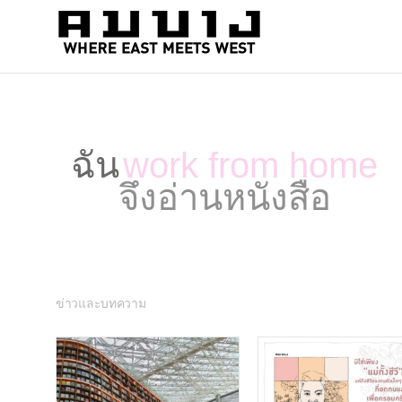
สำนัก
Where
east
พิมพ์
meets
คมบาง
west
ฉัน
work from home
จึงอ่านหนังสือ
ข่าวและบทความ