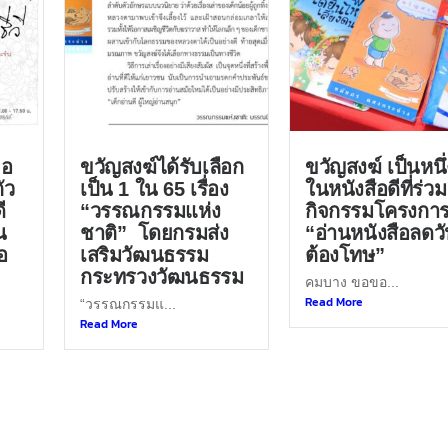
ขอ
ขวัญสงฆ์ได้รับเลือก
ขวัญสงฆ์ เป็นหนึ่
ัว
เป็น 1 ใน 65 เรื่อง
ในหนังสือดีที่ร่วม
ี
“วรรณกรรมแห่ง
กิจกรรมโครงกา
น
ชาติ” โดยกรมส่ง
“อ่านหนังสือลดว
อ
เสริมวัฒนธรรม
ต้องโทษ”
กระทรวงวัฒนธรรม
คมบาง ขอขอ...
Read More
“วรรณกรรมแ...
Read More