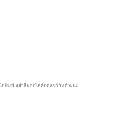
ห้
ห้
ค
ค
ะ
ะ
แ
แ
น
น
น
น
0
0
ตั้
ตั้
ง
ง
แ
แ
ต่
ต่
1
1
-
-
5
5
ค
ค
ะ
ะ
แ
แ
น
น
น
น
กพิมพ์ อย่าลืมกดไลค์กดแชร์กันด้วยนะ
Proudly powered by
WordPress
|
Theme:
Futurio