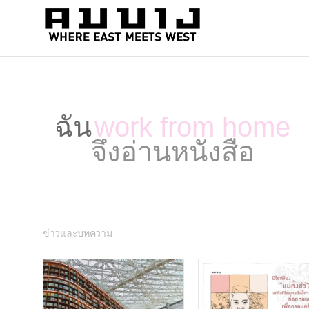
สำนัก
Where
east
พิมพ์
meets
คมบาง
west
ฉัน
work from home
จึงอ่านหนังสือ
ข่าวและบทความ