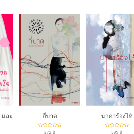
 และ
กี่บาด
นาคาร้องไห้
ใ
ใ
272
฿
399
฿