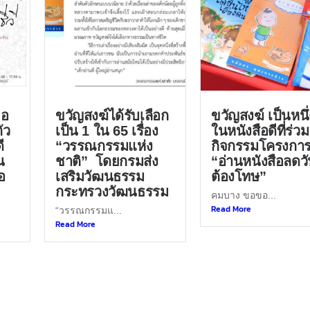
ขอ
ขวัญสงฆ์ได้รับเลือก
ขวัญสงฆ์ เป็นหนึ่
ัว
เป็น 1 ใน 65 เรื่อง
ในหนังสือดีที่ร่วม
ี
“วรรณกรรมแห่ง
กิจกรรมโครงกา
น
ชาติ” โดยกรมส่ง
“อ่านหนังสือลดว
อ
เสริมวัฒนธรรม
ต้องโทษ”
กระทรวงวัฒนธรรม
คมบาง ขอขอ...
Read More
“วรรณกรรมแ...
Read More