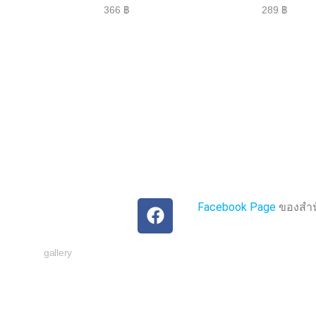
ใ
ใ
366
฿
289
฿
ห้
ห้
ค
ค
ะ
ะ
แ
แ
น
น
น
น
0
0
ตั้
ตั้
ง
ง
แ
แ
ต่
ต่
1
1
-
-
5
5
ค
ค
ะ
ะ
แ
แ
น
น
น
น
Facebook Page
ของสำนั
gallery