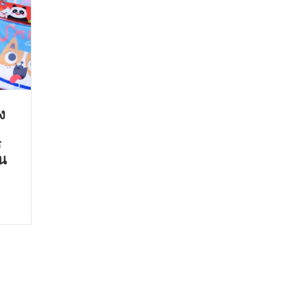
ง
ร
ัน