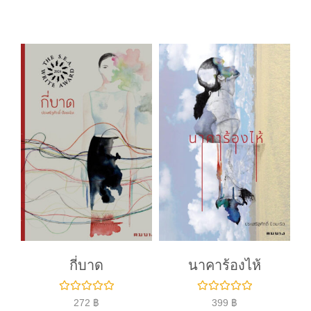
ค
ค
ะ
ะ
แ
แ
น
น
น
น
0
0
ตั้
ตั้
ง
ง
แ
แ
ต่
ต่
1
1
-
-
5
5
ค
ค
ะ
ะ
แ
แ
น
น
น
น
กี่บาด
นาคาร้องไห้
ใ
ใ
272
฿
399
฿
ห้
ห้