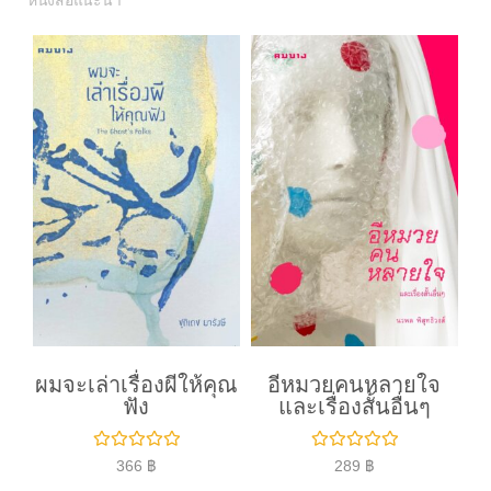
หนังสือแนะนำ
ผมจะเล่าเรื่องผีให้คุณ
อีหมวยคนหลายใจ
ฟัง
และเรื่องสั้นอื่นๆ
ใ
ใ
366
฿
289
฿
ห้
ห้