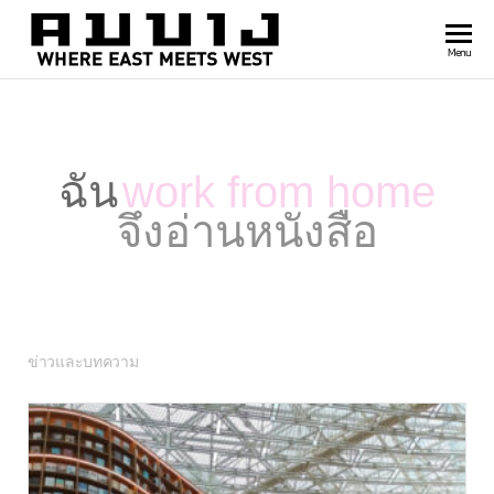
สำนัก
Where
Menu
east
พิมพ์
meets
คมบาง
west
ฉัน
work from home
จึงอ่านหนังสือ
ข่าวและบทความ