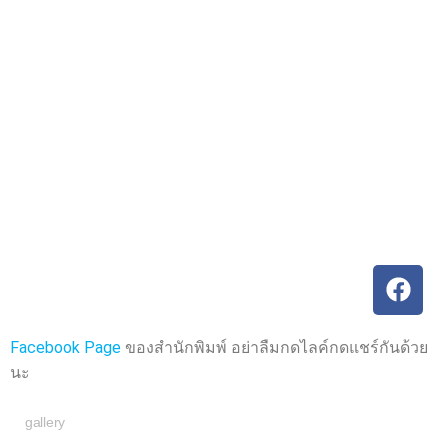
ค
ค
ะ
ะ
แ
แ
น
น
น
น
0
0
ตั้
ตั้
ง
ง
แ
แ
ต่
ต่
1
1
-
-
5
5
ค
ค
ะ
ะ
แ
แ
น
น
น
น
Facebook Page
ของสำนักพิมพ์ อย่าลืมกดไลค์กดแชร์กันด้วย
นะ
gallery