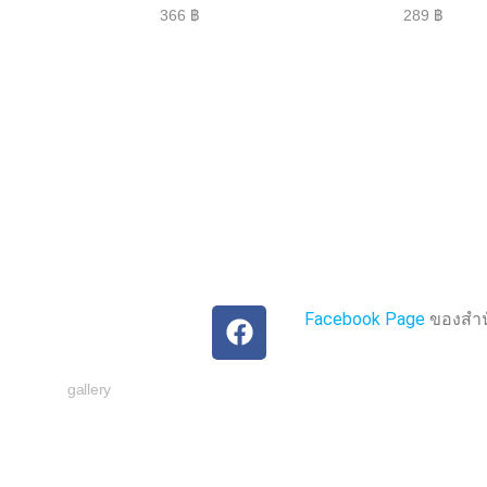
ใ
ใ
366
฿
289
฿
ห้
ห้
ค
ค
ะ
ะ
แ
แ
น
น
น
น
0
0
ตั้
ตั้
ง
ง
แ
แ
ต่
ต่
1
1
-
-
5
5
ค
ค
ะ
ะ
แ
แ
น
น
น
น
Facebook Page
ของสำนั
gallery