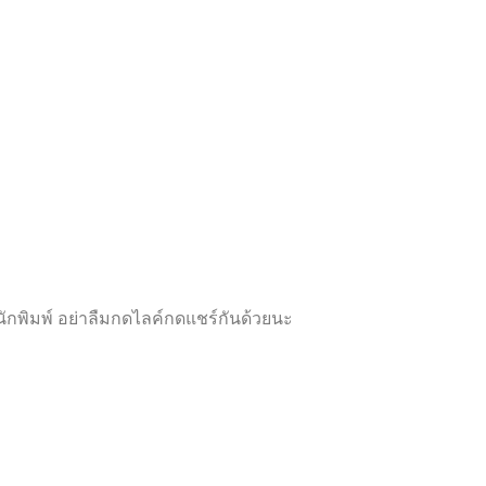
ห้
ห้
ค
ค
ะ
ะ
แ
แ
น
น
น
น
0
0
ตั้
ตั้
ง
ง
แ
แ
ต่
ต่
1
1
-
-
5
5
ค
ค
ะ
ะ
แ
แ
น
น
น
น
กพิมพ์ อย่าลืมกดไลค์กดแชร์กันด้วยนะ
Proudly powered by
WordPress
|
Theme:
Futurio