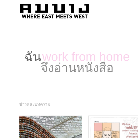
สำนัก
Where
east
พิมพ์
meets
คมบาง
west
ฉัน
work from home
จึงอ่านหนังสือ
ข่าวและบทความ