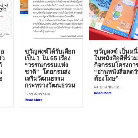
ขอ
ขวัญสงฆ์ได้รับเลือก
ขวัญสงฆ์ เป็นหนึ่
ัว
เป็น 1 ใน 65 เรื่อง
ในหนังสือดีที่ร่วม
ี
“วรรณกรรมแห่ง
กิจกรรมโครงกา
น
ชาติ” โดยกรมส่ง
“อ่านหนังสือลดว
อ
เสริมวัฒนธรรม
ต้องโทษ”
กระทรวงวัฒนธรรม
คมบาง ขอขอ...
Read More
“วรรณกรรมแ...
Read More