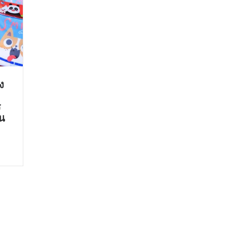
ง
ร
ัน