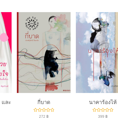
 และ
กี่บาด
นาคาร้องไห้
ใ
ใ
272
฿
399
฿