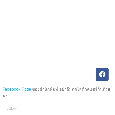
ค
ค
ะ
ะ
แ
แ
น
น
น
น
0
0
ตั้
ตั้
ง
ง
แ
แ
ต่
ต่
1
1
-
-
5
5
ค
ค
ะ
ะ
แ
แ
น
น
น
น
Facebook Page
ของสำนักพิมพ์ อย่าลืมกดไลค์กดแชร์กันด้วย
นะ
gallery