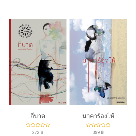
ค
ค
ะ
ะ
แ
แ
น
น
น
น
0
0
ตั้
ตั้
ง
ง
แ
แ
ต่
ต่
1
1
-
-
5
5
ค
ค
ะ
ะ
แ
แ
น
น
น
น
กี่บาด
นาคาร้องไห้
ใ
ใ
272
฿
399
฿
ห้
ห้