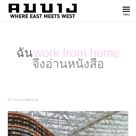
สำนัก
Where
Menu
east
พิมพ์
meets
คมบาง
west
ฉัน
work from home
จึงอ่านหนังสือ
ข่าวและบทความ