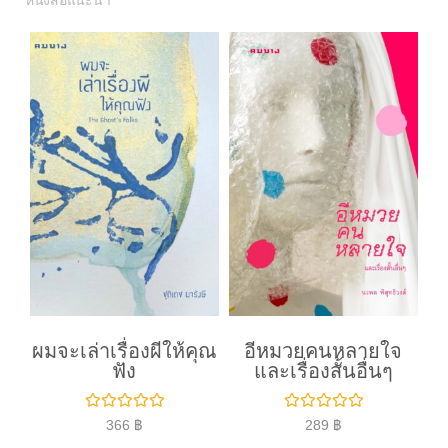
หนังสือแนะนำ
ผมจะเล่าเรื่องผีให้คุณ
อีหมวยคนหลายใจ
ฟัง
และเรื่องสั้นอื่นๆ
ใ
ใ
366
฿
289
฿
ห้
ห้