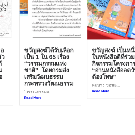
ขอ
ขวัญสงฆ์ได้รับเลือก
ขวัญสงฆ์ เป็นหนึ่
ัว
เป็น 1 ใน 65 เรื่อง
ในหนังสือดีที่ร่วม
ี
“วรรณกรรมแห่ง
กิจกรรมโครงกา
น
ชาติ” โดยกรมส่ง
“อ่านหนังสือลดว
อ
เสริมวัฒนธรรม
ต้องโทษ”
กระทรวงวัฒนธรรม
คมบาง ขอขอ...
Read More
“วรรณกรรมแ...
Read More