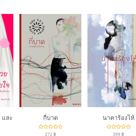
 และ
กี่บาด
นาคาร้องไห้
ใ
ใ
272
฿
399
฿