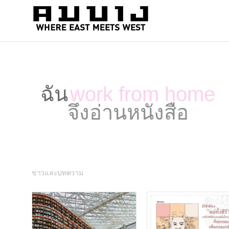
สำนัก
Where
east
พิมพ์
meets
คมบาง
west
ฉัน
work from home
จึงอ่านหนังสือ
ข่าวและบทความ