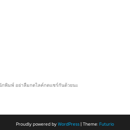
ห้
ห้
ค
ค
ะ
ะ
แ
แ
น
น
น
น
0
0
ตั้
ตั้
ง
ง
แ
แ
ต่
ต่
1
1
-
-
5
5
ค
ค
ะ
ะ
แ
แ
น
น
น
น
กพิมพ์ อย่าลืมกดไลค์กดแชร์กันด้วยนะ
Proudly powered by
WordPress
|
Theme:
Futurio