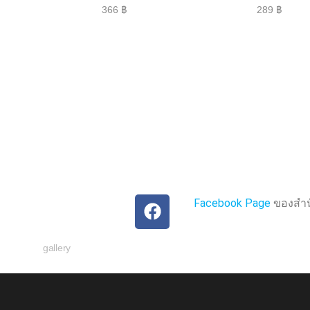
ใ
ใ
366
฿
289
฿
ห้
ห้
ค
ค
ะ
ะ
แ
แ
น
น
น
น
0
0
ตั้
ตั้
ง
ง
แ
แ
ต่
ต่
1
1
-
-
5
5
ค
ค
ะ
ะ
แ
แ
น
น
น
น
Facebook Page
ของสำนั
gallery