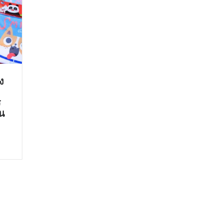
ง
ร
ัน