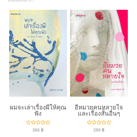
หนังสือแนะนำ
ผมจะเล่าเรื่องผีให้คุณ
อีหมวยคนหลายใจ
ฟัง
และเรื่องสั้นอื่นๆ
ใ
ใ
366
฿
289
฿
ห้
ห้