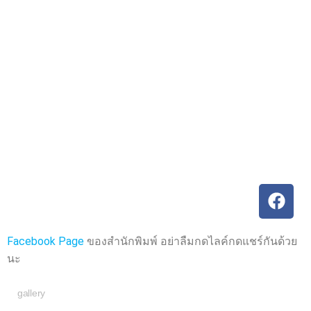
ค
ค
ะ
ะ
แ
แ
น
น
น
น
0
0
ตั้
ตั้
ง
ง
แ
แ
ต่
ต่
1
1
-
-
5
5
ค
ค
ะ
ะ
แ
แ
น
น
น
น
Facebook Page
ของสำนักพิมพ์ อย่าลืมกดไลค์กดแชร์กันด้วย
นะ
gallery