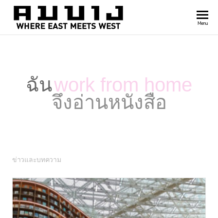
สำนัก
Where
Menu
east
พิมพ์
meets
คมบาง
west
ฉัน
work from home
จึงอ่านหนังสือ
ข่าวและบทความ