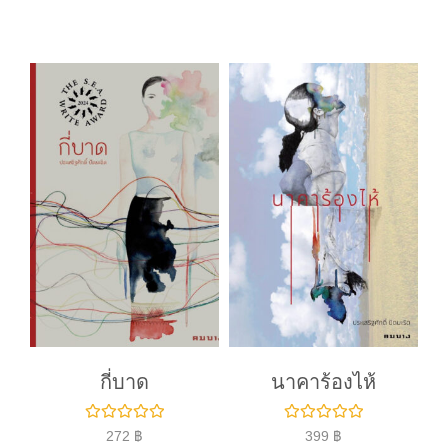
ค
ค
ะ
ะ
แ
แ
น
น
น
น
0
0
ตั้
ตั้
ง
ง
แ
แ
ต่
ต่
1
1
-
-
5
5
ค
ค
ะ
ะ
แ
แ
น
น
น
น
กี่บาด
นาคาร้องไห้
ใ
ใ
272
฿
399
฿
ห้
ห้