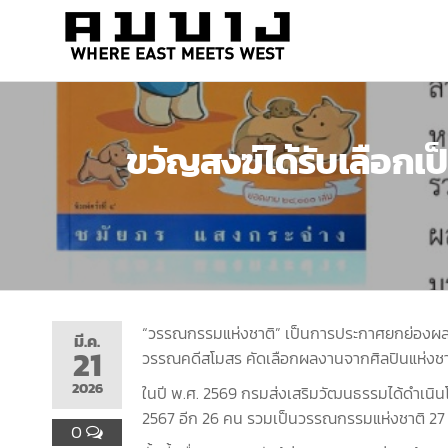
สำนัก
Where
east
พิมพ์
meets
คมบาง
west
ขวัญสงฆ์ได้รับเลือกเป
“วรรณกรรมแห่งชาติ” เป็นการประกาศยกย่องผลงา
มี.ค.
21
วรรณคดีสโมสร คัดเลือกผลงานจากศิลปินแห่งชาต
2026
ในปี พ.ศ. 2569 กรมส่งเสริมวัฒนธรรมได้ดำเนินโ
2567 อีก 26 คน รวมเป็นวรรณกรรมแห่งชาติ 27 เร
0