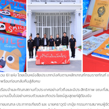
 รวม 61 แห่ง โดยเป็นหนังสือประเภทบังคับตามหลักเกณฑ์กรมราชทัณฑ์ เ
พร้อมก่อนกลับคืนสู่สังคม
ังเรือนจำและทัณฑสถานทั่วประเทศอย่างทั่วถึงและมีประสิทธิภาพ ขณะที่สม
งานเป็นไปอย่างครบถ้วนและเกิดประโยชน์สูงสุดแก่ผู้ต้องขัง
69 นายมณฑล ประภากรเกียรติ และ นายคธาวุฒิ เกนุ้ย กรรมการสมาคมผู้จัดพ