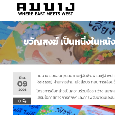
สำนัก
Where
east
พิมพ์
meets
คมบาง
west
ขวัญสงฆ์ เป็นหนึ่งในหนั
คมบาง ขอขอบคุณสมาคมผู้จัดพิมพ์และผู้จำหน่ายห
มี.ค.
09
Release) ผ่านการอ่านหนังสือประกอบการเลื่อนชั
2026
โครงการดังกล่าวเป็นความร่วมมือระหว่าง สมาคมผู
เสริมโอกาสทางการศึกษาและการพัฒนาตนเองของผ
0