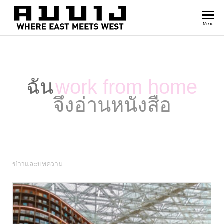
สำนัก
Where
Menu
east
พิมพ์
meets
คมบาง
west
ฉัน
work from home
จึงอ่านหนังสือ
ข่าวและบทความ