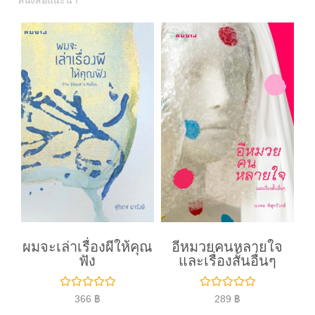
หนังสือแนะนำ
ผมจะเล่าเรื่องผีให้คุณ
อีหมวยคนหลายใจ
ฟัง
และเรื่องสั้นอื่นๆ
ใ
ใ
366
฿
289
฿
ห้
ห้