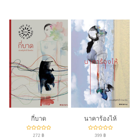
ค
ค
ะ
ะ
แ
แ
น
น
น
น
0
0
ตั้
ตั้
ง
ง
แ
แ
ต่
ต่
1
1
-
-
5
5
ค
ค
ะ
ะ
แ
แ
น
น
น
น
กี่บาด
นาคาร้องไห้
ใ
ใ
272
฿
399
฿
ห้
ห้