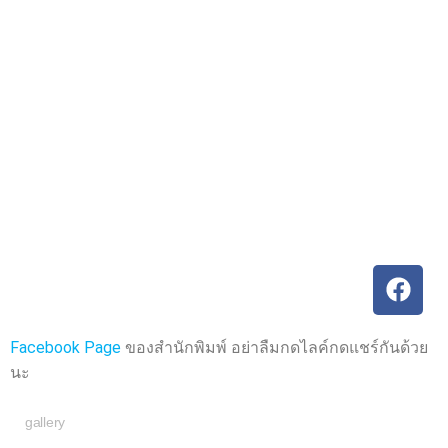
ค
ค
ะ
ะ
แ
แ
น
น
น
น
0
0
ตั้
ตั้
ง
ง
แ
แ
ต่
ต่
1
1
-
-
5
5
ค
ค
ะ
ะ
แ
แ
น
น
น
น
Facebook Page
ของสำนักพิมพ์ อย่าลืมกดไลค์กดแชร์กันด้วย
นะ
gallery