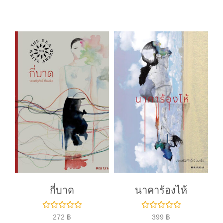
ค
ค
ะ
ะ
แ
แ
น
น
น
น
0
0
ตั้
ตั้
ง
ง
แ
แ
ต่
ต่
1
1
-
-
5
5
ค
ค
ะ
ะ
แ
แ
น
น
น
น
กี่บาด
นาคาร้องไห้
ใ
ใ
272
฿
399
฿
ห้
ห้