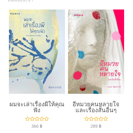
หนังสือแนะนำ
ผมจะเล่าเรื่องผีให้คุณ
อีหมวยคนหลายใจ
ฟัง
และเรื่องสั้นอื่นๆ
ใ
ใ
366
฿
289
฿
ห้
ห้