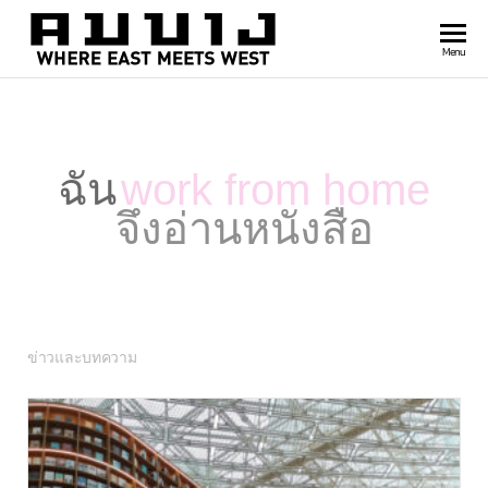
สำนัก
Where
Menu
east
พิมพ์
meets
คมบาง
west
ฉัน
work from home
จึงอ่านหนังสือ
ข่าวและบทความ