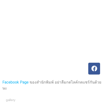
ค
ค
ะ
ะ
แ
แ
น
น
น
น
0
0
ตั้
ตั้
ง
ง
แ
แ
ต่
ต่
1
1
-
-
5
5
ค
ค
ะ
ะ
แ
แ
น
น
น
น
Facebook Page
ของสำนักพิมพ์ อย่าลืมกดไลค์กดแชร์กันด้วย
นะ
gallery