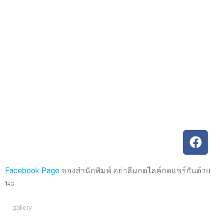
ค
ค
ะ
ะ
แ
แ
น
น
น
น
0
0
ตั้
ตั้
ง
ง
แ
แ
ต่
ต่
1
1
-
-
5
5
ค
ค
ะ
ะ
แ
แ
น
น
น
น
Facebook Page
ของสำนักพิมพ์ อย่าลืมกดไลค์กดแชร์กันด้วย
นะ
gallery