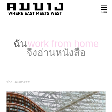
สำนัก
Where
Menu
east
พิมพ์
meets
คมบาง
west
ฉัน
work from home
จึงอ่านหนังสือ
ข่าวและบทความ