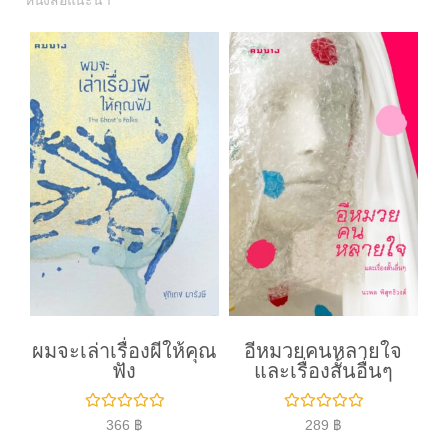
หนังสือแนะนำ
ผมจะเล่าเรื่องผีให้คุณ
อีหมวยคนหลายใจ
ฟัง
และเรื่องสั้นอื่นๆ
ใ
ใ
366
฿
289
฿
ห้
ห้