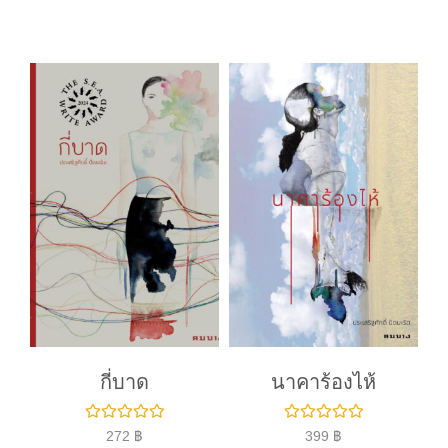
ค
ค
ะ
ะ
แ
แ
น
น
น
น
0
0
ตั้
ตั้
ง
ง
แ
แ
ต่
ต่
1
1
-
-
5
5
ค
ค
ะ
ะ
แ
แ
น
น
น
น
กี่บาด
นาคาร้องไห้
ใ
ใ
272
฿
399
฿
ห้
ห้