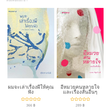
หนังสือแนะนำ
ผมจะเล่าเรื่องผีให้คุณ
อีหมวยคนหลายใจ
ฟัง
และเรื่องสั้นอื่นๆ
ใ
ใ
366
฿
289
฿
ห้
ห้