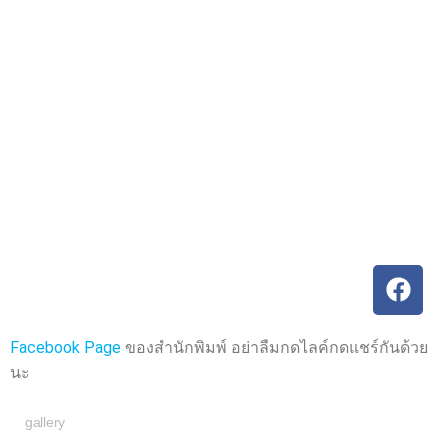
ค
ค
ะ
ะ
แ
แ
น
น
น
น
0
0
ตั้
ตั้
ง
ง
แ
แ
ต่
ต่
1
1
-
-
5
5
ค
ค
ะ
ะ
แ
แ
น
น
น
น
Facebook Page
ของสำนักพิมพ์ อย่าลืมกดไลค์กดแชร์กันด้วย
นะ
gallery