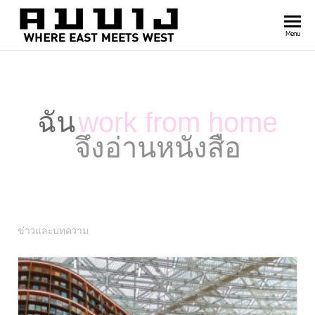
สำนัก
Where
Menu
east
พิมพ์
meets
คมบาง
west
ฉัน
work from home
จึงอ่านหนังสือ
ข่าวและบทความ