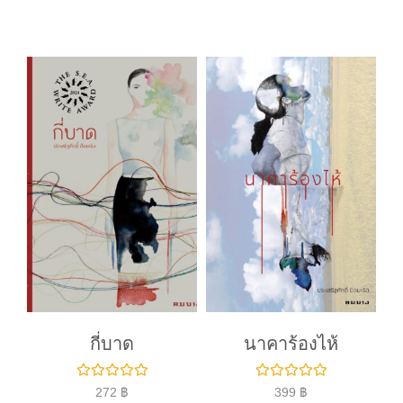
ค
ค
ะ
ะ
แ
แ
น
น
น
น
0
0
ตั้
ตั้
ง
ง
แ
แ
ต่
ต่
1
1
-
-
5
5
ค
ค
ะ
ะ
แ
แ
น
น
น
น
กี่บาด
นาคาร้องไห้
ใ
ใ
272
฿
399
฿
ห้
ห้