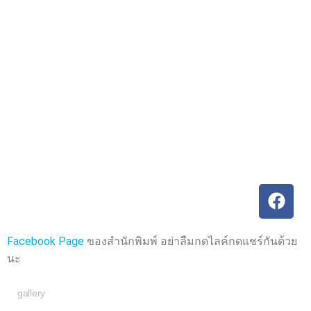
ค
ค
ะ
ะ
แ
แ
น
น
น
น
0
0
ตั้
ตั้
ง
ง
แ
แ
ต่
ต่
1
1
-
-
5
5
ค
ค
ะ
ะ
แ
แ
น
น
น
น
Facebook Page
ของสำนักพิมพ์ อย่าลืมกดไลค์กดแชร์กันด้วย
นะ
gallery