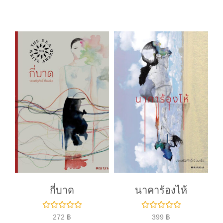
ค
ค
ะ
ะ
แ
แ
น
น
น
น
0
0
ตั้
ตั้
ง
ง
แ
แ
ต่
ต่
1
1
-
-
5
5
ค
ค
ะ
ะ
แ
แ
น
น
น
น
กี่บาด
นาคาร้องไห้
ใ
ใ
272
฿
399
฿
ห้
ห้