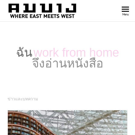
สำนัก
Where
Menu
east
พิมพ์
meets
คมบาง
west
ฉัน
work from home
จึงอ่านหนังสือ
ข่าวและบทความ