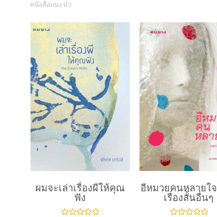
ผมจะเล่าเรื่องผีให้คุณ
อีหมวยคนหลายใจ
ฟัง
เรื่องสั้นอื่นๆ
ใ
ใ
366
฿
289
฿
ห้
ห้