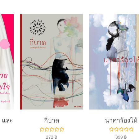
 และ
กี่บาด
นาคาร้องไห้
ใ
ใ
272
฿
399
฿
ห้
ห้
ค
ค