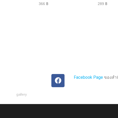
ค
ค
ะ
ะ
แ
แ
น
น
น
น
0
0
ตั้
ตั้
ง
ง
แ
แ
ต่
ต่
1
1
-
-
5
5
ค
ค
ะ
ะ
แ
แ
น
น
น
น
Facebook Page
ของสำนั
gallery