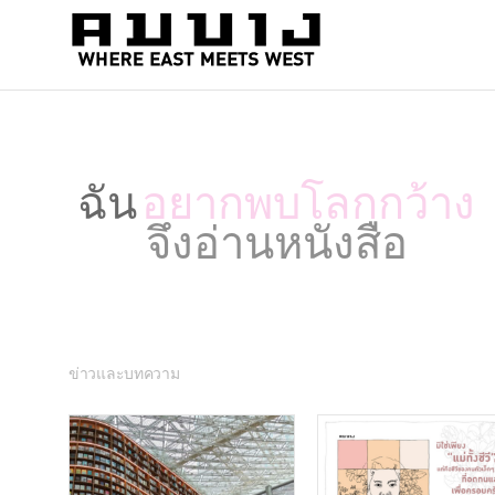
สำนัก
Where
east
พิมพ์
meets
คมบาง
west
ฉัน
เหงา...
จึงอ่านหนังสื
ข่าวและบทความ