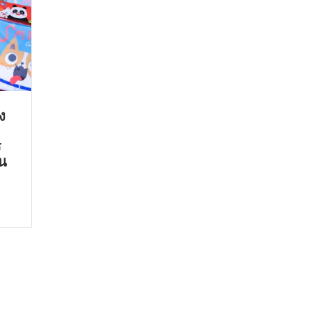
ง
ร
ัน