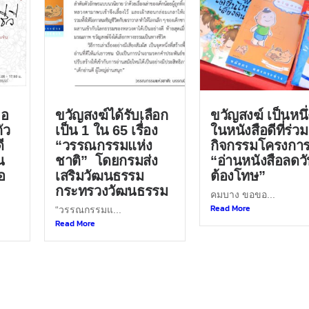
ขอ
ขวัญสงฆ์ได้รับเลือก
ขวัญสงฆ์ เป็นหนึ่
ัว
เป็น 1 ใน 65 เรื่อง
ในหนังสือดีที่ร่วม
ี
“วรรณกรรมแห่ง
กิจกรรมโครงกา
น
ชาติ” โดยกรมส่ง
“อ่านหนังสือลดว
อ
เสริมวัฒนธรรม
ต้องโทษ”
กระทรวงวัฒนธรรม
คมบาง ขอขอ...
Read More
“วรรณกรรมแ...
Read More