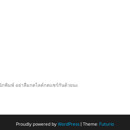
ะ
ะ
แ
แ
น
น
น
น
0
0
ตั้
ตั้
ง
ง
แ
แ
ต่
ต่
1
1
-
-
5
5
ค
ค
ะ
ะ
แ
แ
น
น
น
น
กพิมพ์ อย่าลืมกดไลค์กดแชร์กันด้วยนะ
Proudly powered by
WordPress
|
Theme:
Futurio