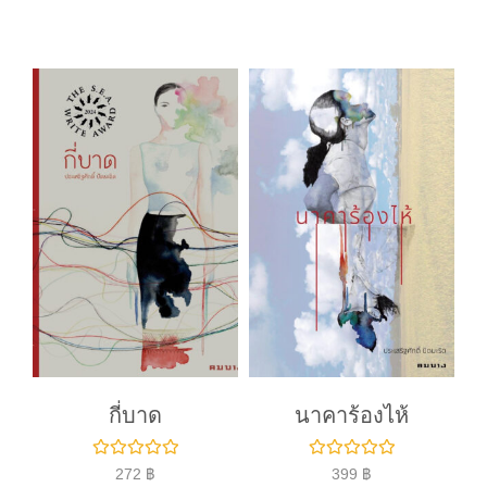
ค
ค
ะ
ะ
แ
แ
น
น
น
น
0
0
ตั้
ตั้
ง
ง
แ
แ
ต่
ต่
1
1
-
-
5
5
ค
ค
ะ
ะ
แ
แ
น
น
น
น
กี่บาด
นาคาร้องไห้
ใ
ใ
272
฿
399
฿
ห้
ห้