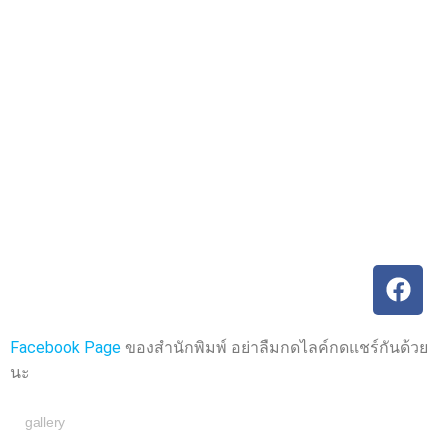
ค
ค
ะ
ะ
แ
แ
น
น
น
น
0
0
ตั้
ตั้
ง
ง
แ
แ
ต่
ต่
1
1
-
-
5
5
ค
ค
ะ
ะ
แ
แ
น
น
น
น
Facebook Page
ของสำนักพิมพ์ อย่าลืมกดไลค์กดแชร์กันด้วย
นะ
gallery