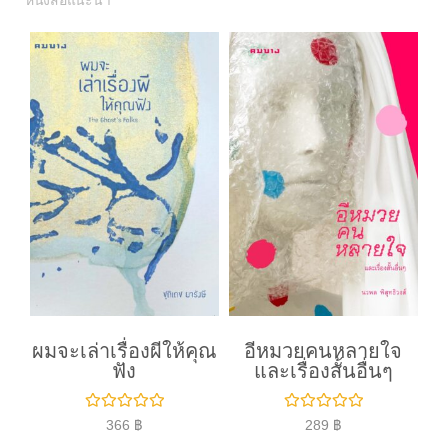
หนังสือแนะนำ
ผมจะเล่าเรื่องผีให้คุณ
อีหมวยคนหลายใจ
ฟัง
และเรื่องสั้นอื่นๆ
ใ
ใ
366
฿
289
฿
ห้
ห้