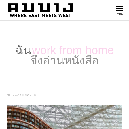
สำนัก
Where
Menu
east
พิมพ์
meets
คมบาง
west
ฉัน
work from home
จึงอ่านหนังสือ
ข่าวและบทความ