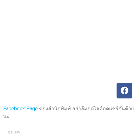
ค
ค
ะ
ะ
แ
แ
น
น
น
น
0
0
ตั้
ตั้
ง
ง
แ
แ
ต่
ต่
1
1
-
-
5
5
ค
ค
ะ
ะ
แ
แ
น
น
น
น
Facebook Page
ของสำนักพิมพ์ อย่าลืมกดไลค์กดแชร์กันด้วย
นะ
gallery