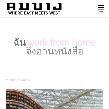
สำนัก
Where
Menu
east
พิมพ์
meets
คมบาง
west
ฉัน
work from home
จึงอ่านหนังสือ
ข่าวและบทความ