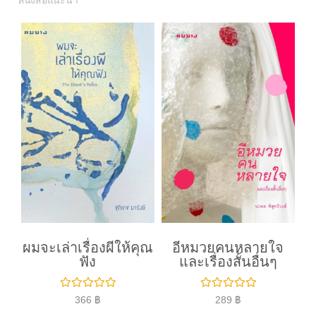
หนังสือแนะนำ
ผมจะเล่าเรื่องผีให้คุณ
อีหมวยคนหลายใจ
ฟัง
และเรื่องสั้นอื่นๆ
ใ
ใ
366
฿
289
฿
ห้
ห้