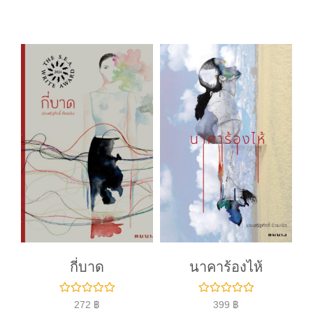
ค
ค
ะ
ะ
แ
แ
น
น
น
น
0
0
ตั้
ตั้
ง
ง
แ
แ
ต่
ต่
1
1
-
-
5
5
ค
ค
ะ
ะ
แ
แ
น
น
น
น
กี่บาด
นาคาร้องไห้
ใ
ใ
272
฿
399
฿
ห้
ห้