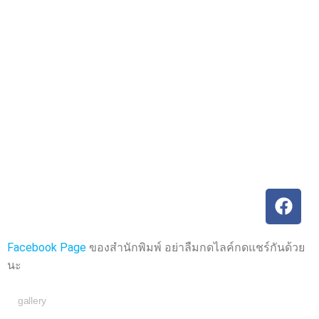
ค
ค
ะ
ะ
แ
แ
น
น
น
น
0
0
ตั้
ตั้
ง
ง
แ
แ
ต่
ต่
1
1
-
-
5
5
ค
ค
ะ
ะ
แ
แ
น
น
น
น
Facebook Page
ของสำนักพิมพ์ อย่าลืมกดไลค์กดแชร์กันด้วย
นะ
gallery