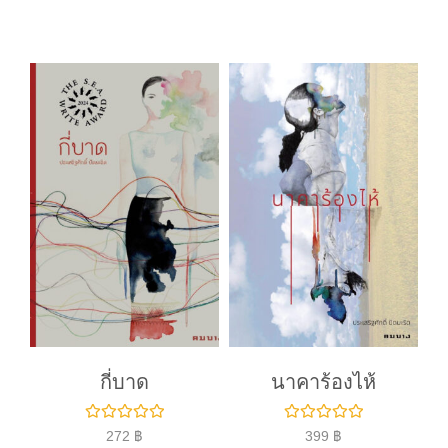
ค
ค
ะ
ะ
แ
แ
น
น
น
น
0
0
ตั้
ตั้
ง
ง
แ
แ
ต่
ต่
1
1
-
-
5
5
ค
ค
ะ
ะ
แ
แ
น
น
น
น
กี่บาด
นาคาร้องไห้
ใ
ใ
272
฿
399
฿
ห้
ห้