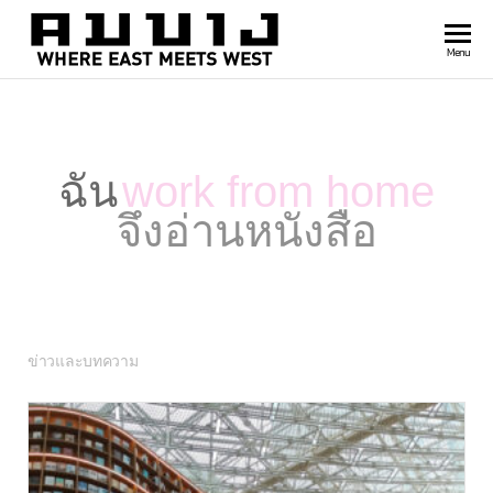
สำนัก
Where
Menu
east
พิมพ์
meets
คมบาง
west
ฉัน
work from home
จึงอ่านหนังสือ
ข่าวและบทความ