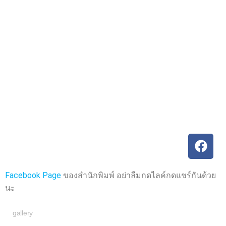
ค
ค
ะ
ะ
แ
แ
น
น
น
น
0
0
ตั้
ตั้
ง
ง
แ
แ
ต่
ต่
1
1
-
-
5
5
ค
ค
ะ
ะ
แ
แ
น
น
น
น
Facebook Page
ของสำนักพิมพ์ อย่าลืมกดไลค์กดแชร์กันด้วย
นะ
gallery