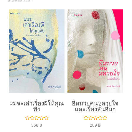
หนังสือแนะนำ
ผมจะเล่าเรื่องผีให้คุณ
อีหมวยคนหลายใจ
ฟัง
และเรื่องสั้นอื่นๆ
ใ
ใ
366
฿
289
฿
ห้
ห้